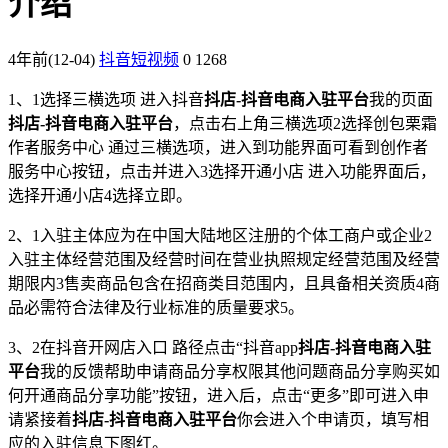
介绍
4年前
(12-04)
抖音短视频
0
1268
1、1选择三横选项 进入抖音
抖店-抖音电商入驻平台
我的页面
抖店-抖音电商入驻平台
，点击右上角三横选项2选择创包栗霜
作者服务中心 通过三横选项，进入到功能界面可看到创作者
服务中心按钮，点击并进入3选择开通小店 进入功能界面后，
选择开通小店4选择立即。
2、1入驻主体应为在中国大陆地区注册的个体工商户或企业2
入驻主体经营范围及经营时间在营业执照规定经营范围及经营
期限内3售卖商品包含在招商类目范围内，且具备相关资质4商
品必需符合法律及行业标准的质量要求5。
3、2在抖音开网店入口 路径点击“抖音app
抖店-抖音电商入驻
平台
我的反馈帮助申请商品分享权限其他问题商品分享购买如
何开通商品分享功能”按钮，进入后，点击“更多”即可进入申
请紧接着
抖店-抖音电商入驻平台
你会进入个申请页，填写相
应的入驻信息下图红。