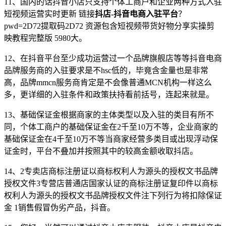
11、国内的话抖音小店只支持个体工商户和企业两种方式入驻
短视频运营实时更新 链接
抖店-抖音电商入驻平台
？
pwd=2D72提取码2D72 资源包含短视频带货好物分享实操剪
映教程完整版 5980大。
12、在抖音平台至少成功运营过一个品牌旗舰店等等抖音电商
品牌服务商的入驻要求是不hsc低的，毕竟含金量也是非常
高，品牌mmcn服务商肯定是不会像普通MCN机构一样这么
多，更详细的入驻条件和政策扶持看前括号，连起来就是。
13、基础保证金根据商家的主体类型以及入驻的类目有所不
同，个体工商户的基础保证金在2千至10万不等，企业商家的
基础保证金在4千至10万不等当商家经营多类目或出现浮动保
证金时，平台不叠加并按照其中的较高金额收取抖店。
14、2专卖店商标注册证以商标权利人为源头的授权文书品牌
授权文件3专营店普通店国家认证的商标注册证复印件以商标
权利人为源头的授权文书品牌授权文件注下列行为将扣除保证
金 1销售假冒伪劣产品，抖音。