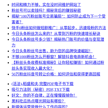
时间和精力不够，实在没时间维护网站了
粉丝号可以卖钱吗？揭秘背后的赚钱秘密
揭秘“100万粉丝账号交易骗局”：如何防止成为下一个受
害者？
快手0粉丝如何做短剧推广：从零起步，迅速吸粉的方法
今日头条粉丝怎么来的？从零到万粉的快速增长秘诀
今日头条粉丝号多少钱？揭秘热门账号的价值与变现潜
力
今日头条粉丝号出售，助力您的品牌快速崛起！
不够1000粉丝怎么开橱窗？解锁抖音电商新机会！
【粉丝头条收费标准揭秘】让你轻松赚钱！如何通过粉
丝头条实现收入最大化？
50万粉丝抖音号转让价格：如何评估和获得更高回报
(活法)-稻盛和夫,完整PDF电子书下载
吸引力法则（秘密）PDF,TXT下载
好文：你的不自律，正在慢慢毁掉你！
黑料吃瓜热点曝光网站有哪些？
新媒体运营是做什么工作内容的？