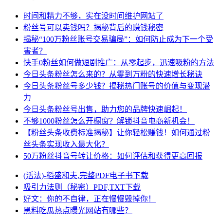
时间和精力不够，实在没时间维护网站了
粉丝号可以卖钱吗？揭秘背后的赚钱秘密
揭秘“100万粉丝账号交易骗局”：如何防止成为下一个受
害者？
快手0粉丝如何做短剧推广：从零起步，迅速吸粉的方法
今日头条粉丝怎么来的？从零到万粉的快速增长秘诀
今日头条粉丝号多少钱？揭秘热门账号的价值与变现潜
力
今日头条粉丝号出售，助力您的品牌快速崛起！
不够1000粉丝怎么开橱窗？解锁抖音电商新机会！
【粉丝头条收费标准揭秘】让你轻松赚钱！如何通过粉
丝头条实现收入最大化？
50万粉丝抖音号转让价格：如何评估和获得更高回报
(活法)-稻盛和夫,完整PDF电子书下载
吸引力法则（秘密）PDF,TXT下载
好文：你的不自律，正在慢慢毁掉你！
黑料吃瓜热点曝光网站有哪些？