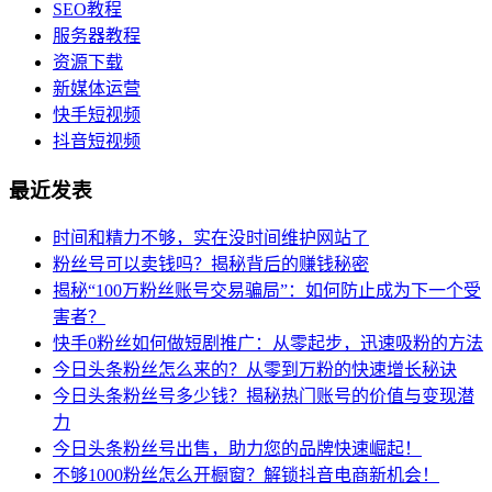
SEO教程
服务器教程
资源下载
新媒体运营
快手短视频
抖音短视频
最近发表
时间和精力不够，实在没时间维护网站了
粉丝号可以卖钱吗？揭秘背后的赚钱秘密
揭秘“100万粉丝账号交易骗局”：如何防止成为下一个受
害者？
快手0粉丝如何做短剧推广：从零起步，迅速吸粉的方法
今日头条粉丝怎么来的？从零到万粉的快速增长秘诀
今日头条粉丝号多少钱？揭秘热门账号的价值与变现潜
力
今日头条粉丝号出售，助力您的品牌快速崛起！
不够1000粉丝怎么开橱窗？解锁抖音电商新机会！