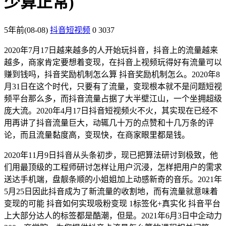
少算正常)
5年前
(08-08)
抖音短视频
0
3037
2020年7月17日越来越多的人开始玩抖音，抖音上的流量越来
越多，商家肯定要想着变现，在抖音上视频玩得好有流量可以
赚到钱吗，抖音奖励机制怎么算 抖音奖励机制怎么。2020年8
月31日在这个时代，只要有了流量，变现根本就不是问题短视
频平台那么多，而抖音流量占据了大半壁江山，一个坐拥超级
庞大流。2020年4月17日抖音短视频火不火，其实现在已经不
用再讲了抖音流量巨大，动辄几十万的点赞和十几万条的评
论，而且流量黏度高，变现快，在商家眼里都是钱。
2020年11月9日抖音从头条初步，现已把算法研讨到极致，他
们用最顶级的工程师研讨怎样让用户沉浸，怎样把用户的需求
送达手机端，盘靓条顺的小姐姐加上动感新奇的音乐。2021年
5月25日因此抖音成为了新流量的收割地，而有流量就意味着
变现的可能 抖音如何实现吸粉变现 1标签化+真实化 抖音平台
上大部分达人的标签都是酷潮，但是。2021年6月3日中企动力