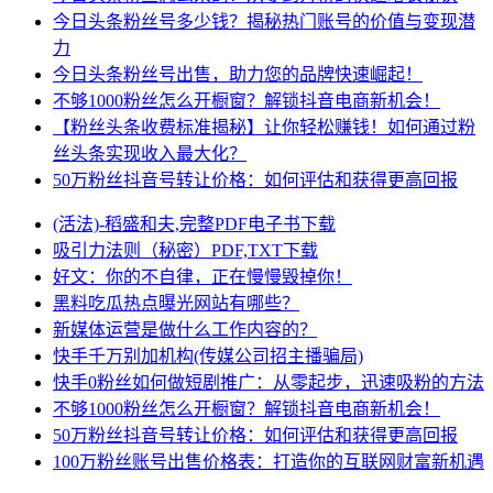
今日头条粉丝号多少钱？揭秘热门账号的价值与变现潜
力
今日头条粉丝号出售，助力您的品牌快速崛起！
不够1000粉丝怎么开橱窗？解锁抖音电商新机会！
【粉丝头条收费标准揭秘】让你轻松赚钱！如何通过粉
丝头条实现收入最大化？
50万粉丝抖音号转让价格：如何评估和获得更高回报
(活法)-稻盛和夫,完整PDF电子书下载
吸引力法则（秘密）PDF,TXT下载
好文：你的不自律，正在慢慢毁掉你！
黑料吃瓜热点曝光网站有哪些？
新媒体运营是做什么工作内容的？
快手千万别加机构(传媒公司招主播骗局)
快手0粉丝如何做短剧推广：从零起步，迅速吸粉的方法
不够1000粉丝怎么开橱窗？解锁抖音电商新机会！
50万粉丝抖音号转让价格：如何评估和获得更高回报
100万粉丝账号出售价格表：打造你的互联网财富新机遇