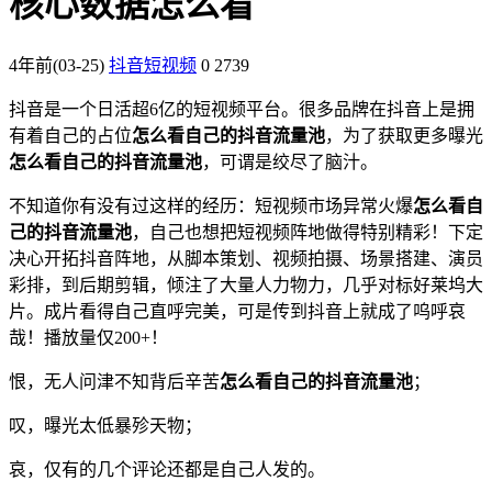
核心数据怎么看
4年前
(03-25)
抖音短视频
0
2739
抖音是一个日活超6亿的短视频平台。很多品牌在抖音上是拥
有着自己的占位
怎么看自己的抖音流量池
，为了获取更多曝光
怎么看自己的抖音流量池
，可谓是绞尽了脑汁。
不知道你有没有过这样的经历：短视频市场异常火爆
怎么看自
己的抖音流量池
，自己也想把短视频阵地做得特别精彩！下定
决心开拓抖音阵地，从脚本策划、视频拍摄、场景搭建、演员
彩排，到后期剪辑，倾注了大量人力物力，几乎对标好莱坞大
片。成片看得自己直呼完美，可是传到抖音上就成了呜呼哀
哉！播放量仅200+！
恨，无人问津不知背后辛苦
怎么看自己的抖音流量池
；
叹，曝光太低暴殄天物；
哀，仅有的几个评论还都是自己人发的。