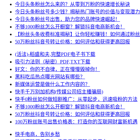
今日头条粉丝怎么来的？从零到万粉的快速增长秘诀
今日头条粉丝号多少钱？揭秘热门账号的价值与变现潜力
今日头条粉丝号出售，助力您的品牌快速崛起！
不够1000粉丝怎么开橱窗？解锁抖音电商新机会！
【粉丝头条收费标准揭秘】让你轻松赚钱！如何通过粉丝
50万粉丝抖音号转让价格：如何评估和获得更高回报
(活法)-稻盛和夫,完整PDF电子书下载
吸引力法则（秘密）PDF,TXT下载
好文：你的不自律，正在慢慢毁掉你！
黑料吃瓜热点曝光网站有哪些？
新媒体运营是做什么工作内容的？
快手千万别加机构(传媒公司招主播骗局)
快手0粉丝如何做短剧推广：从零起步，迅速吸粉的方法
不够1000粉丝怎么开橱窗？解锁抖音电商新机会！
50万粉丝抖音号转让价格：如何评估和获得更高回报
100万粉丝账号出售价格表：打造你的互联网财富新机遇
快手电商，告别乡愁