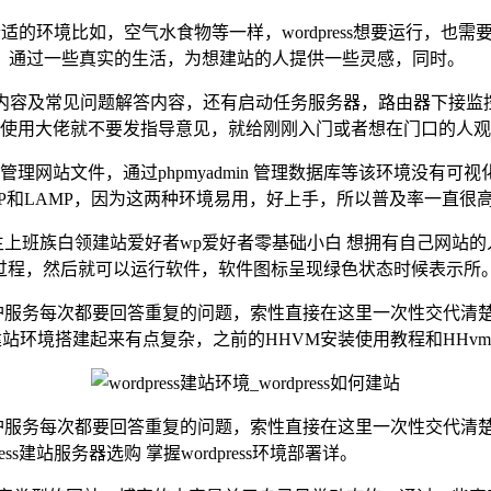
生存需要合适的环境比如，空气水食物等一样，wordpress想要运行，
，通过一些真实的生活，为想建站的人提供一些灵感，同时。
产品文档内容及常见问题解答内容，还有启动任务服务器，路由器下接
ess新手使用大佬就不要发指导意见，就给刚刚入门或者想在门口的人
TP管理网站文件，通过phpmyadmin 管理数据库等该环境没有可视
MP和LAMP，因为这两种环境易用，好上手，所以普及率一直很
生上班族白领建站爱好者wp爱好者零基础小白 想拥有自己网站的
行安装过程，然后就可以运行软件，软件图标呈现绿色状态时候表示所
置和维护服务每次都要回答重复的问题，索性直接在这里一次性交代
境搭建起来有点复杂，之前的HHVM安装使用教程和HHvm Apach
和维护服务每次都要回答重复的问题，索性直接在这里一次性交代清楚，
s建站服务器选购 掌握wordpress环境部署详。