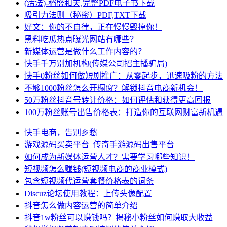
(活法)-稻盛和夫,完整PDF电子书下载
吸引力法则（秘密）PDF,TXT下载
好文：你的不自律，正在慢慢毁掉你！
黑料吃瓜热点曝光网站有哪些？
新媒体运营是做什么工作内容的？
快手千万别加机构(传媒公司招主播骗局)
快手0粉丝如何做短剧推广：从零起步，迅速吸粉的方法
不够1000粉丝怎么开橱窗？解锁抖音电商新机会！
50万粉丝抖音号转让价格：如何评估和获得更高回报
100万粉丝账号出售价格表：打造你的互联网财富新机遇
快手电商，告别乡愁
游戏源码买卖平台_传奇手游源码出售平台
如何成为新媒体运营人才？需要学习哪些知识！
短视频怎么赚钱(短视频电商的商业模式)
包含短视频代运营套餐价格表的词条
Discuz论坛使用教程：上传头像配置
抖音怎么做内容运营的简单介绍
抖音1w粉丝可以赚钱吗？揭秘小粉丝如何赚取大收益