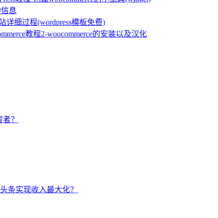
的信息
s建站详细过程(wordpress模板免费)
commerce教程2-woocommerce的安装以及汉化
害者？
头条实现收入最大化？